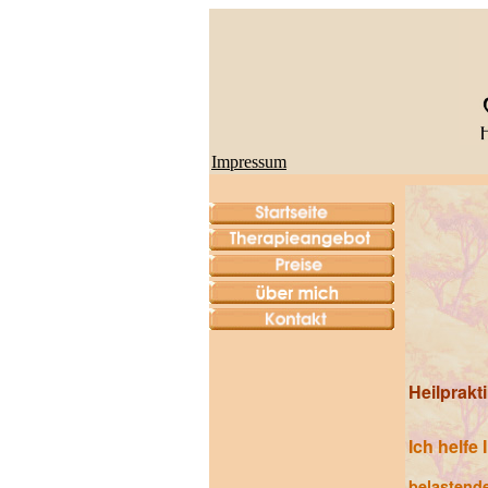
Impressum
Heilprakt
Ich helfe
belastende