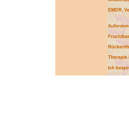
EMDR, Ve
Außerdem 
Fruchtba
Rückenth
Therapie
Ich bespr